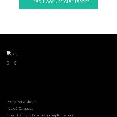
facit eorum claritatem.
Pedro María Ric, 23
50008 Zaragoza
Email: francisco@decoracionesplumed.com