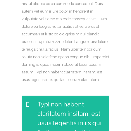
nisl ut aliquip ex ea commodo consequat. Duis
autem vel eum iriure dolor in hendrerit in
vulputate velit esse molestie consequat, vel illum
dolore eu feugiat nulla facilisis at vero eros et
accumsan et iusto odio dignissim qui blandit
praesent luptatum zzril delenit augue duis dolore
te feugait nulla facilisi. Nam liber tempor cum
soluta nobis eleifend option congue nihil imperdiet
doming id quod mazim placerat facer possim
assum. Typi non habent claritatem insitam; est
usus legentis in iis qui facit eorum claritatem.
Typi non habent
claritatem insitam; est
usus legentis in iis qui