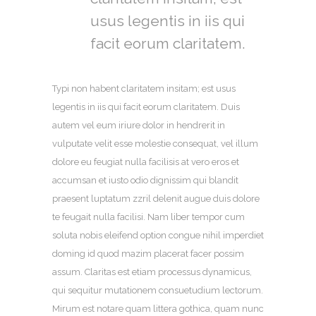
usus legentis in iis qui
facit eorum claritatem.
Typi non habent claritatem insitam; est usus
legentis in iis qui facit eorum claritatem. Duis
autem vel eum iriure dolor in hendrerit in
vulputate velit esse molestie consequat, vel illum
dolore eu feugiat nulla facilisis at vero eros et
accumsan et iusto odio dignissim qui blandit
praesent luptatum zzril delenit augue duis dolore
te feugait nulla facilisi. Nam liber tempor cum
soluta nobis eleifend option congue nihil imperdiet
doming id quod mazim placerat facer possim
assum. Claritas est etiam processus dynamicus,
qui sequitur mutationem consuetudium lectorum.
Mirum est notare quam littera gothica, quam nunc