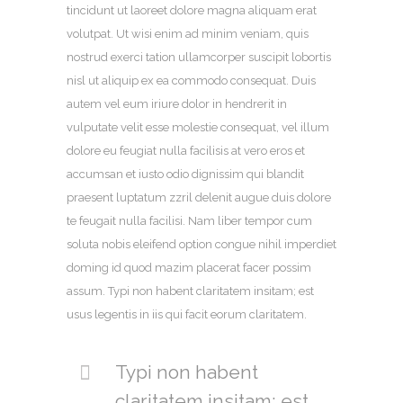
tincidunt ut laoreet dolore magna aliquam erat
volutpat. Ut wisi enim ad minim veniam, quis
nostrud exerci tation ullamcorper suscipit lobortis
nisl ut aliquip ex ea commodo consequat. Duis
autem vel eum iriure dolor in hendrerit in
vulputate velit esse molestie consequat, vel illum
dolore eu feugiat nulla facilisis at vero eros et
accumsan et iusto odio dignissim qui blandit
praesent luptatum zzril delenit augue duis dolore
te feugait nulla facilisi. Nam liber tempor cum
soluta nobis eleifend option congue nihil imperdiet
doming id quod mazim placerat facer possim
assum. Typi non habent claritatem insitam; est
usus legentis in iis qui facit eorum claritatem.
Typi non habent
claritatem insitam; est