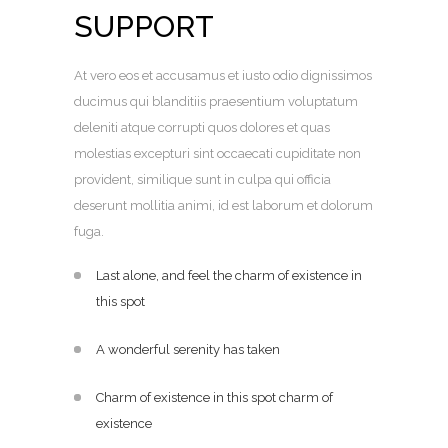
SUPPORT
At vero eos et accusamus et iusto odio dignissimos
ducimus qui blanditiis praesentium voluptatum
deleniti atque corrupti quos dolores et quas
molestias excepturi sint occaecati cupiditate non
provident, similique sunt in culpa qui officia
deserunt mollitia animi, id est laborum et dolorum
fuga.
Last alone, and feel the charm of existence in
this spot
A wonderful serenity has taken
Charm of existence in this spot charm of
existence