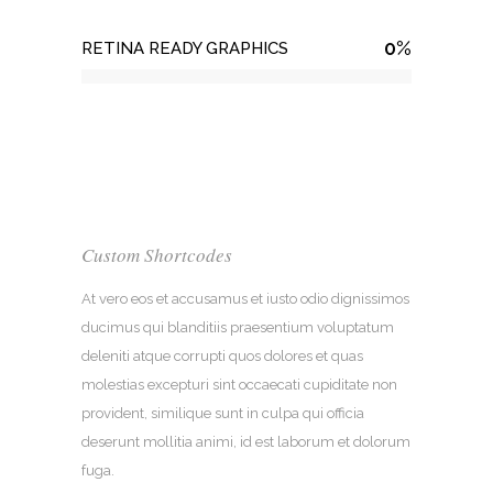
0
%
RETINA READY GRAPHICS
Custom Shortcodes
At vero eos et accusamus et iusto odio dignissimos
ducimus qui blanditiis praesentium voluptatum
deleniti atque corrupti quos dolores et quas
molestias excepturi sint occaecati cupiditate non
provident, similique sunt in culpa qui officia
deserunt mollitia animi, id est laborum et dolorum
fuga.