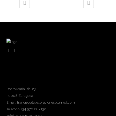
Pedro María Ric, 23
50008 Zaragoza
Email: francisco@decoracionesplumed.com
Teléfono: +34 976 228 130
Móvil: +34 610 217 864