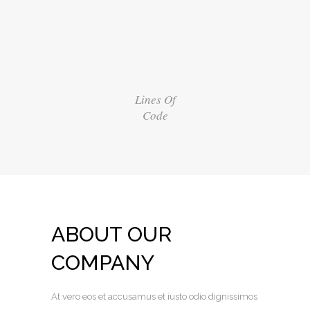
Lines Of
Code
ABOUT OUR
COMPANY
At vero eos et accusamus et iusto odio dignissimos