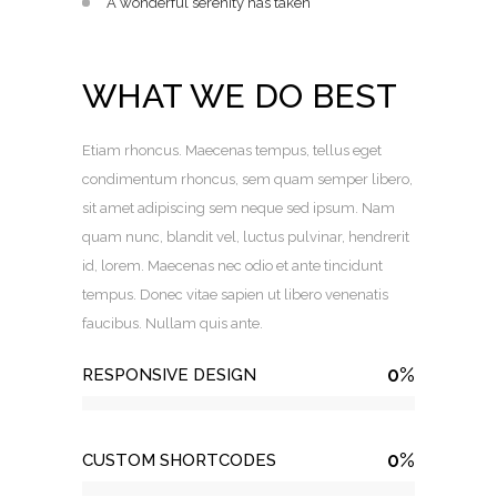
A wonderful serenity has taken
WHAT WE DO BEST
Etiam rhoncus. Maecenas tempus, tellus eget
condimentum rhoncus, sem quam semper libero,
sit amet adipiscing sem neque sed ipsum. Nam
quam nunc, blandit vel, luctus pulvinar, hendrerit
id, lorem. Maecenas nec odio et ante tincidunt
tempus. Donec vitae sapien ut libero venenatis
faucibus. Nullam quis ante.
0
%
RESPONSIVE DESIGN
0
%
CUSTOM SHORTCODES