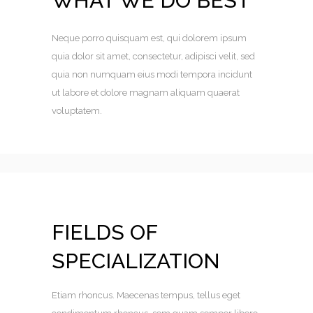
WHAT WE DO BEST
Neque porro quisquam est, qui dolorem ipsum
quia dolor sit amet, consectetur, adipisci velit, sed
quia non numquam eius modi tempora incidunt
ut labore et dolore magnam aliquam quaerat
voluptatem.
FIELDS OF
SPECIALIZATION
Etiam rhoncus. Maecenas tempus, tellus eget