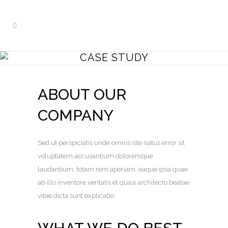
CASE STUDY
ABOUT OUR
COMPANY
Sed ut perspiciatis unde omnis iste natus error sit
voluptatem accusantium doloremque
laudantium, totam rem aperiam, eaque ipsa quae
ab illo inventore veritatis et quasi architecto beatae
vitae dicta sunt explicabo.