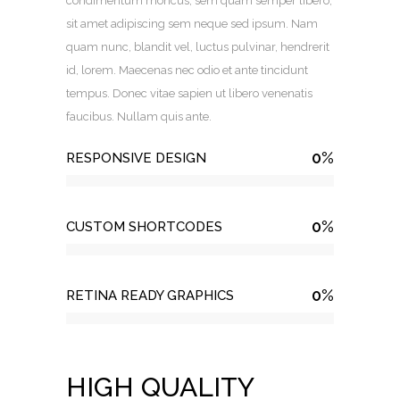
condimentum rhoncus, sem quam semper libero,
sit amet adipiscing sem neque sed ipsum. Nam
quam nunc, blandit vel, luctus pulvinar, hendrerit
id, lorem. Maecenas nec odio et ante tincidunt
tempus. Donec vitae sapien ut libero venenatis
faucibus. Nullam quis ante.
0
%
RESPONSIVE DESIGN
0
%
CUSTOM SHORTCODES
0
%
RETINA READY GRAPHICS
HIGH QUALITY