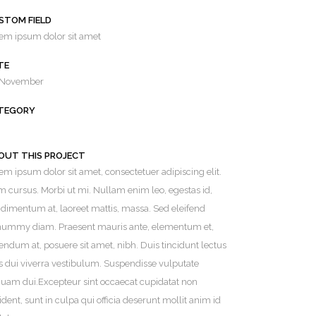
STOM FIELD
em ipsum dolor sit amet
TE
 November
TEGORY
OUT THIS PROJECT
em ipsum dolor sit amet, consectetuer adipiscing elit.
 cursus. Morbi ut mi. Nullam enim leo, egestas id,
dimentum at, laoreet mattis, massa. Sed eleifend
ummy diam. Praesent mauris ante, elementum et,
endum at, posuere sit amet, nibh. Duis tincidunt lectus
s dui viverra vestibulum. Suspendisse vulputate
quam dui.Excepteur sint occaecat cupidatat non
ident, sunt in culpa qui officia deserunt mollit anim id