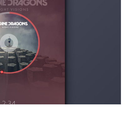
Pe
50
Em
Te
Mó