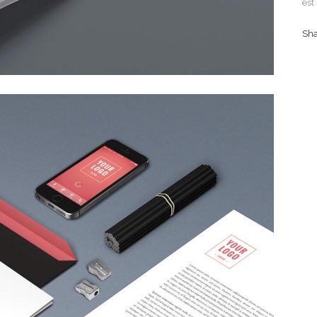
est
Sh