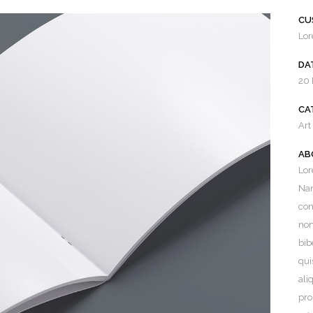
CU
Lor
DA
20
CA
Art
AB
Lor
Nam
con
non
bib
qui
ali
pro