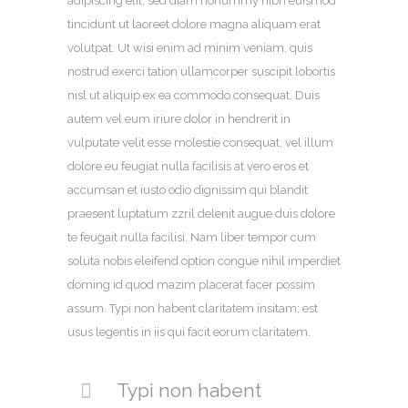
adipiscing elit, sed diam nonummy nibh euismod
tincidunt ut laoreet dolore magna aliquam erat
volutpat. Ut wisi enim ad minim veniam, quis
nostrud exerci tation ullamcorper suscipit lobortis
nisl ut aliquip ex ea commodo consequat. Duis
autem vel eum iriure dolor in hendrerit in
vulputate velit esse molestie consequat, vel illum
dolore eu feugiat nulla facilisis at vero eros et
accumsan et iusto odio dignissim qui blandit
praesent luptatum zzril delenit augue duis dolore
te feugait nulla facilisi. Nam liber tempor cum
soluta nobis eleifend option congue nihil imperdiet
doming id quod mazim placerat facer possim
assum. Typi non habent claritatem insitam; est
usus legentis in iis qui facit eorum claritatem.
Typi non habent