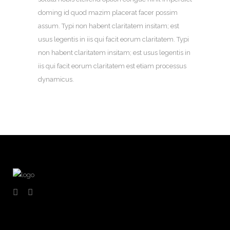
doming id quod mazim placerat facer possim
assum. Typi non habent claritatem insitam; est
usus legentis in iis qui facit eorum claritatem. Typi
non habent claritatem insitam; est usus legentis in
iis qui facit eorum claritatem est etiam processus
dynamicus.