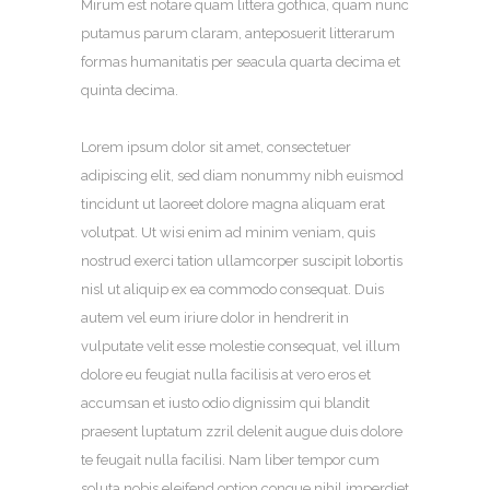
Mirum est notare quam littera gothica, quam nunc
putamus parum claram, anteposuerit litterarum
formas humanitatis per seacula quarta decima et
quinta decima.
Lorem ipsum dolor sit amet, consectetuer
adipiscing elit, sed diam nonummy nibh euismod
tincidunt ut laoreet dolore magna aliquam erat
volutpat. Ut wisi enim ad minim veniam, quis
nostrud exerci tation ullamcorper suscipit lobortis
nisl ut aliquip ex ea commodo consequat. Duis
autem vel eum iriure dolor in hendrerit in
vulputate velit esse molestie consequat, vel illum
dolore eu feugiat nulla facilisis at vero eros et
accumsan et iusto odio dignissim qui blandit
praesent luptatum zzril delenit augue duis dolore
te feugait nulla facilisi. Nam liber tempor cum
soluta nobis eleifend option congue nihil imperdiet