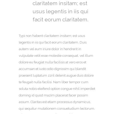
claritatem insitam; est
usus legentis in iis qui
facit eorum claritatem.
Typi non habent claritatem insitam; est usus
legentis in iis qui facit eorum claritatem. Duis
autem vel eum iriure dolor in hendrerit in
vulputate velit esse molestie consequat, vel illum
dolore eu feugiat nulla facilisis at vero eros et
accumsan et iusto odio dignissim qui blandit
praesent luptatum zzril delenit augue duis dolore
te feugait nulla facilisi. Nam liber tempor cum
soluta nobis eleifend option congue nihil imperdiet
doming id quod mazim placerat facer possim
assum. Claritas est etiam processus dynamicus,
qui sequitur mutationem consuetudium lectorum.