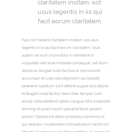
claritatem insitam; est
usus legentis in iis qui
facit eorum claritatem.
Typi non habent claritatem insitam; est usus
legentis in iis qui facit eorum claritatem. Duis
autem vel eum iriure dolor in hendrerit in
vulputate velit esse molestie consequat, vel illum
dolore eu feugiat nulla facilisis at vero eros et
accumsan et iusto odio dignissim qui blandit
praesent luptatum zzril delenit augue duis dolore
te feugait nulla facilisi. Nam liber tempor cum
soluta nobis eleifend option congue nihil imperdiet
doming id quod mazim placerat facer possim
assum. Claritas est etiam processus dynamicus,
qui sequitur mutationem consuetudium lectorum.
Mirum est notare quam littera gothica, quam nunc