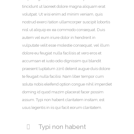
tincidunt ut laoreet dolore magna aliquam erat
volutpat. Ut wisi enim ad minim veniam, quis
nostrud exerci tation ullamcorper suscipit lobortis
nisl ut aliquip ex ea commodo consequat. Duis
autem vel eum iriure dolor in hendrerit in
vulputate velit esse molestie consequat, vel illum
dolore eu feugiat nulla facilisis at vero eros et
accumsan et iusto odio dignissim qui blandit
praesent luptatum zzril delenit augue duis dolore
te feugait nulla facilisi. Nam liber tempor cum
soluta nobis eleifend option congue nihil imperdiet
doming id quod mazim placerat facer possim
assum. Typi non habent claritatem insitam; est
usus legentis in iis qui facit eorum claritatem.
Typi non habent