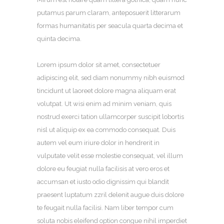
putamus parum claram, anteposuerit litterarum
formas humanitatis per seacula quarta decima et
quinta decima.
Lorem ipsum dolor sit amet, consectetuer
adipiscing elit, sed diam nonummy nibh euismod
tincidunt ut laoreet dolore magna aliquam erat
volutpat. Ut wisi enim ad minim veniam, quis
nostrud exerci tation ullamcorper suscipit lobortis
nisl ut aliquip ex ea commodo consequat. Duis
autem vel eum iriure dolor in hendrerit in
vulputate velit esse molestie consequat, vel illum
dolore eu feugiat nulla facilisis at vero eros et
accumsan et iusto odio dignissim qui blandit
praesent luptatum zzril delenit augue duis dolore
te feugait nulla facilisi. Nam liber tempor cum
soluta nobis eleifend option congue nihil imperdiet