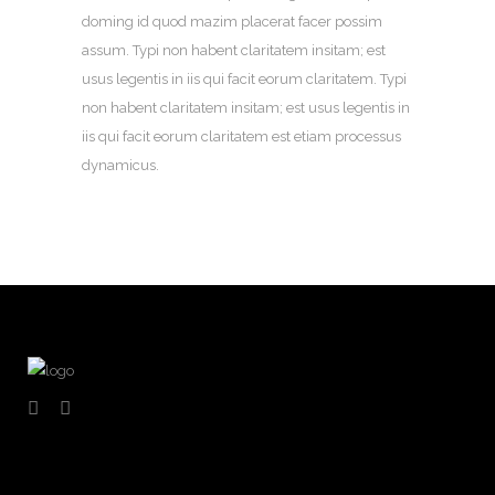
doming id quod mazim placerat facer possim
assum. Typi non habent claritatem insitam; est
usus legentis in iis qui facit eorum claritatem. Typi
non habent claritatem insitam; est usus legentis in
iis qui facit eorum claritatem est etiam processus
dynamicus.